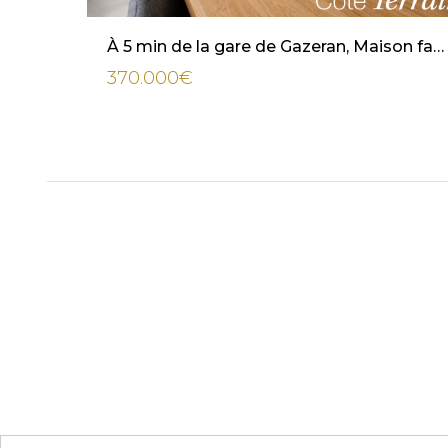
À 5 min de la gare de Gazeran, Maison familiale coup de cœur de 2012, 4 chambres, Garage 34 m²
370.000€